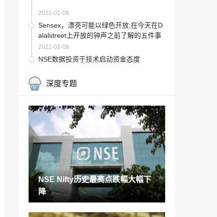
2022-01-08
Sensex，漂亮可能以绿色开放;在今天在D
alalstreet上开放的钟声之前了解的五件事
2022-01-08
NSE数据投资于技术启动资金态度
2022-01-08
深度专题
Sebi的“认可投资者的注意反应：Networth
不是FiguritionAumen的代理人
2022-01-08
Sensex违反了49,000，漂亮的跳跃超过1
4,500;股票市场驶向高毛头吗？
2022-01-08
汽油和柴油价格今天3月30日：燃料价格
削减;在孟买，德里，别的地区查看房价
NSE Nifty历史最高点跌幅大幅下
2022-01-08
降
汽油和柴油价格今日4月12日12月12日：
燃料价格稳定;在孟买，德里，别的地区查
看房价
2022-01-08