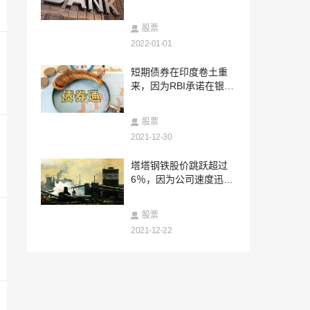
2022-01-07
V-Mart Rating - 卖：对于thecompany来
股票
说，前景很明亮
2022-01-01
2022-01-07
短期债券在印度卷土重
Anupam Rasayan IPO获得SEBI NOD;公
来，因为RBI承诺在银行
司计划通过新的问题举行760卢比
中的流动性充足
2022-01-07
股票
Vedanta评分：抓住; Edelweiss说，关切
的是持续存在
2021-12-30
2022-01-07
塔塔钢铁股价跳跃超过
sensex，漂亮的末端红色，停止三天的升
6％，因为公司速度迅速
序条纹;这是今天的专家所做的
退出欧洲
2022-01-07
股票
起泡的比特币：加密货币飙升超过61,000
2021-12-22
美元的标记，历史新高
2022-01-07
依赖行业，Bharti Airtel Spectrum购物股
票价格上涨;沃达丰想法股票暴跌
2022-01-07