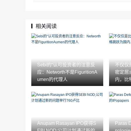
相关阅读
Sebi的“认可投资者的注意反
不仅仅
应：Networth不是FiguritionA
密定居
umen的代理人
内，比
Anupam Rasayan IPO获得S
Paras 
EBI NOD;公司计划通过新的
nologi