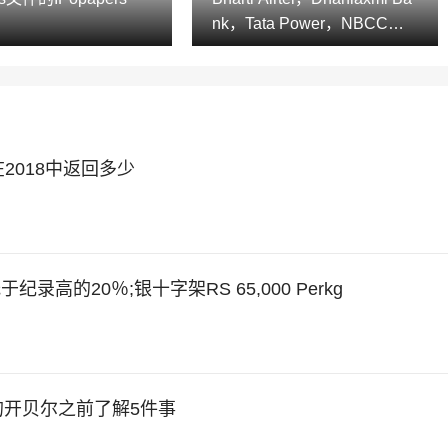
nk，Tata Power，NBCC，M
uthootfinance
TC在2018中返回多少
的20％;银十字架RS 65,000 Perkg
今天的开贝尔之前了解5件事