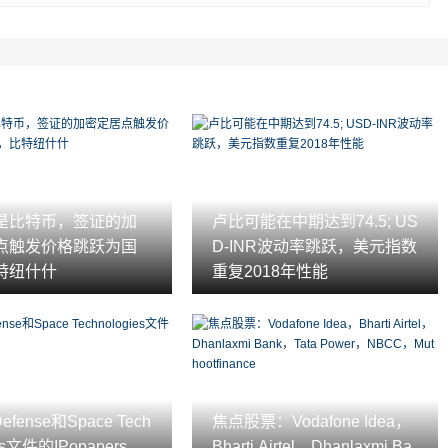
是比特币，签证的加
卢比可能在中期达到74.5; US
点触发价格跳跃为国
D-INR波动率跳跃，美元指数
特纽什什
重复2018年性能
Defense和Space Tech
焦点股票：Vodafone Idea，
es文件的IPopapers
Bharti Airtel，Dhanlaxmi Ba