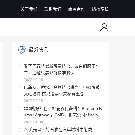
关于我们
联系我们
商务合作
版权隐私
最新快讯
看了巴菲特最新股票持仓，散户们服了：
牛，连这只票都能精准潜伏
2022-02-15
巴菲特、桥水、高瓴持仓曝光：中概股被
大幅增持 这只股票引来私募重仓
2022-02-15
CCI的好年份，棉花农民获得：Pradeep K
umar Agrawal，CMD，棉花公司ofindia
2022-01-08
70美元以上的石油在汽车燃料中削减