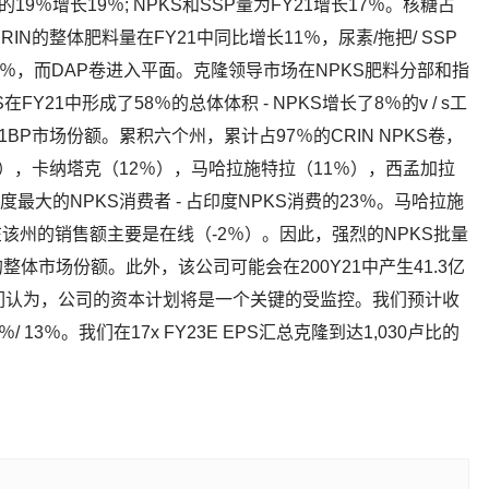
9％增长19％; NPKS和SSP量为FY21增长17％。核糖占
IN的整体肥料量在FY21中同比增长11％，尿素/拖把/ SSP
卷上升8％，而DAP卷进入平面。克隆领导市场在NPKS肥料分部和指
在FY21中形成了58％的总体体积 - NPKS增长了8％的v / s工
1BP市场份额。累积六个州，累计占97％的CRIN NPKS卷，
na（29％），卡纳塔克（12％），马哈拉施特拉（11％），西孟加拉
 印度最大的NPKS消费者 - 占印度NPKS消费的23％。马哈拉施
在该州的销售额主要是在线（-2％）。因此，强烈的NPKS批量
体市场份额。此外，该公司可能会在200Y21中产生41.3亿
们认为，公司的资本计划将是一个关键的受监控。我们预计收
/ 10％/ 13％。我们在17x FY23E EPS汇总克隆到达1,030卢比的