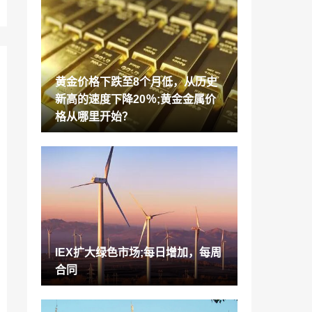
大使馆办公室公园Reit：升级评级从“添加”
从“添加”，带有不变的TP /单位
2022-01-07
焦点股票：Nazara Tech，Adani传输，M
anappuram财经，煤炭印度，Dreddy的
黄金价格下跌至8个月低，从历史
2022-01-07
新高的速度下降20％;黄金金属价
不仅仅是比特币，签证的加密定居点触发
格从哪里开始？
价格跳跃为国内，比特纽什什
2022-01-07
HDFC银行业务增长完好无损，尽管制裁;
经纪人在分享中看到27％上行
2022-01-07
本体拥有印度加密交易所Wazirx在日常交
易量跨越200万美元;眼睛$ 1b IN2021
2022-01-07
IEX扩大绿色市场;每日增加，每周
TCS，Infosys领先10家最有价值公司的8
合同
号累积累积超过Rs 1.2 Lakh Cr Inm-Cap
2022-01-07
罗哈开发人员集团公司Macrotech Ipo将开