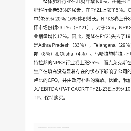
整体肥料行业在21财年增长8％，在拖把上的1
肥料行业卷53％的尿素，在FY21上涨了5％。CR
中的35％/ 20％/ 16％体积增长。NPKS
挥市场份额23.1％（FY21）。对于Crin，NPKS
业销量增长17％。因此，克隆在FY21失去了19
是Adhra Pradesh（33％），Telanga
邦（8％）和Otisha（4％）。马哈拉施特拉 -
特拉邦的NPKS行业卷上涨35％，而克莱克斯
生产在填充没有显着存在的状态下影响了公司的整
卢比的CFO，并由政府补贴的释放。因此，我
入/ EBITDA / PAT CAGR在FY21-23E上8％
TP。保持购买。
郑重声明：文章仅代表原作者观点，不代表本站立场；如有侵权、违规，可直接反馈本站，我们将会作修改或删除处理。