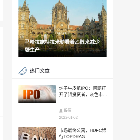
放4月7日;检查问题大小，价格乐队，竞标
税
2022-01-07
焦点股票：Bharti Airtel，Tata Motors，IT
C，Reliance Industries，DLF，其中
2022-01-07
马哈拉施特拉米勒看着乙醇来减少
卢比可能在中期达到74.5; USD-INR波动
率跳跃，美元指数重复2018年性能
糖生产
2022-01-07
汽油和柴油价格今日3月26日2021年3月2
热门文章
6日：燃料价格保持不变;最高的inmumbai
2022-01-07
Motilal Oswal在Cadila Healthcare上保持
炉子牛皮纸IPO：问题打
“购买”评分，修订了TP RS550
开了锚投资者，灰色市场
2022-01-07
溢价跳跃26％
Capco的分析师角落/ WIPRO赌注;将公允
股票
价值降低至RS450
2022-01-02
2022-01-07
比特币不是“超买”，可能在当前公牛周期
市场最终公寓，HDFC银
结束前达到75,000美元的价格，说法
行TOPDRAG