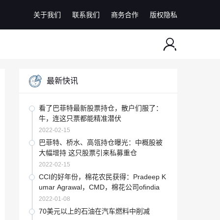
关于我们
联系我们
商务合作
版权隐私
最新快讯
看了巴菲特最新股票持仓，散户们服了：
牛，连这只票都能精准潜伏
2022-02-15
巴菲特、桥水、高瓴持仓曝光：中概股被
大幅增持 这只股票引来私募重仓
2022-02-15
CCI的好年份，棉花农民获得：Pradeep K
umar Agrawal，CMD，棉花公司ofindia
2022-01-08
70美元以上的石油在汽车燃料中削减