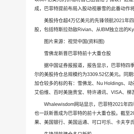
成，巴菲特提前布局入股动视暴雪的此番动作
美股持仓超4万亿美元的先锋领航2021
股，包括特斯拉劲敌Rivian、从IBM独立出的Ky
图片来源：视觉中国(资料图)
雪佛龙新晋巴菲特前十大重仓股
据中国证券报报道，报告显示，巴菲特四季
尔的美股持仓总规模约为3309.52亿美元。同
加仓较多的标的有：雪佛龙、Nu Holdings、动视暴雪
艾伯维、百时美施贵宝、特许通讯、VISA、梯
Whalewisdom网站显示，巴菲特202
也一跃新晋成为巴菲特的前十大重仓股。截至2
果、美国银行、美国运通、可口可乐、卡夫亨氏、