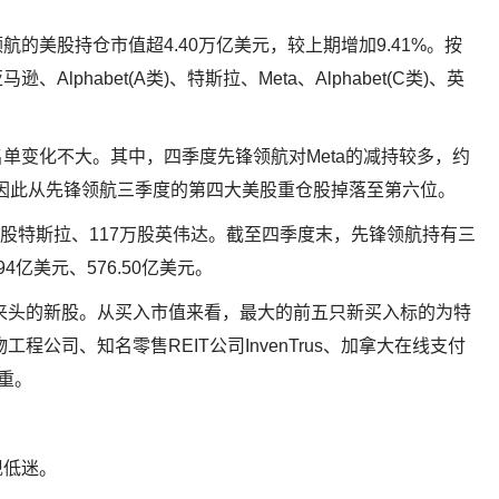
的美股持仓市值超4.40万亿美元，较上期增加9.41%。按
phabet(A类)、特斯拉、Meta、Alphabet(C类)、英
单变化不大。其中，四季度先锋领航对Meta的减持较多，约
eta因此从先锋领航三季度的第四大美股重仓股掉落至第六位。
万股特斯拉、117万股英伟达。截至四季度末，先锋领航持有三
94亿美元、576.50亿美元。
有来头的新股。从买入市值来看，最大的前五只新买入标的为特
生物工程公司、知名零售REIT公司InvenTrus、加拿大在线支付
惨重。
现低迷。