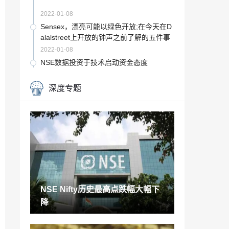
2022-01-08
Sensex，漂亮可能以绿色开放;在今天在D
alalstreet上开放的钟声之前了解的五件事
2022-01-08
NSE数据投资于技术启动资金态度
2022-01-08
深度专题
Sebi的“认可投资者的注意反应：Networth
不是FiguritionAumen的代理人
2022-01-08
Sensex违反了49,000，漂亮的跳跃超过1
4,500;股票市场驶向高毛头吗？
2022-01-08
汽油和柴油价格今天3月30日：燃料价格
削减;在孟买，德里，别的地区查看房价
NSE Nifty历史最高点跌幅大幅下
2022-01-08
降
汽油和柴油价格今日4月12日12月12日：
燃料价格稳定;在孟买，德里，别的地区查
看房价
2022-01-08