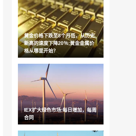
大使馆办公室公园Reit：升级评级从“添加”
从“添加”，带有不变的TP /单位
2022-01-07
焦点股票：Nazara Tech，Adani传输，M
anappuram财经，煤炭印度，Dreddy的
黄金价格下跌至8个月低，从历史
2022-01-07
新高的速度下降20％;黄金金属价
不仅仅是比特币，签证的加密定居点触发
格从哪里开始？
价格跳跃为国内，比特纽什什
2022-01-07
HDFC银行业务增长完好无损，尽管制裁;
经纪人在分享中看到27％上行
2022-01-07
本体拥有印度加密交易所Wazirx在日常交
易量跨越200万美元;眼睛$ 1b IN2021
2022-01-07
IEX扩大绿色市场;每日增加，每周
TCS，Infosys领先10家最有价值公司的8
合同
号累积累积超过Rs 1.2 Lakh Cr Inm-Cap
2022-01-07
罗哈开发人员集团公司Macrotech Ipo将开