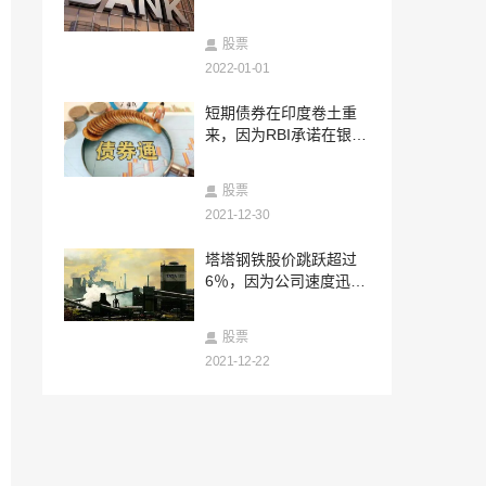
2022-01-07
V-Mart Rating - 卖：对于thecompany来
股票
说，前景很明亮
2022-01-01
2022-01-07
短期债券在印度卷土重
Anupam Rasayan IPO获得SEBI NOD;公
来，因为RBI承诺在银行
司计划通过新的问题举行760卢比
中的流动性充足
2022-01-07
股票
Vedanta评分：抓住; Edelweiss说，关切
的是持续存在
2021-12-30
2022-01-07
塔塔钢铁股价跳跃超过
sensex，漂亮的末端红色，停止三天的升
6％，因为公司速度迅速
序条纹;这是今天的专家所做的
退出欧洲
2022-01-07
股票
起泡的比特币：加密货币飙升超过61,000
2021-12-22
美元的标记，历史新高
2022-01-07
依赖行业，Bharti Airtel Spectrum购物股
票价格上涨;沃达丰想法股票暴跌
2022-01-07