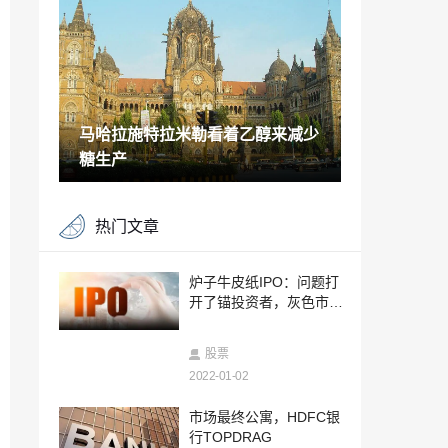
放4月7日;检查问题大小，价格乐队，竞标
税
2022-01-07
焦点股票：Bharti Airtel，Tata Motors，IT
C，Reliance Industries，DLF，其中
2022-01-07
马哈拉施特拉米勒看着乙醇来减少
卢比可能在中期达到74.5; USD-INR波动
率跳跃，美元指数重复2018年性能
糖生产
2022-01-07
汽油和柴油价格今日3月26日2021年3月2
热门文章
6日：燃料价格保持不变;最高的inmumbai
2022-01-07
Motilal Oswal在Cadila Healthcare上保持
炉子牛皮纸IPO：问题打
“购买”评分，修订了TP RS550
开了锚投资者，灰色市场
2022-01-07
溢价跳跃26％
Capco的分析师角落/ WIPRO赌注;将公允
股票
价值降低至RS450
2022-01-02
2022-01-07
比特币不是“超买”，可能在当前公牛周期
市场最终公寓，HDFC银
结束前达到75,000美元的价格，说法
行TOPDRAG