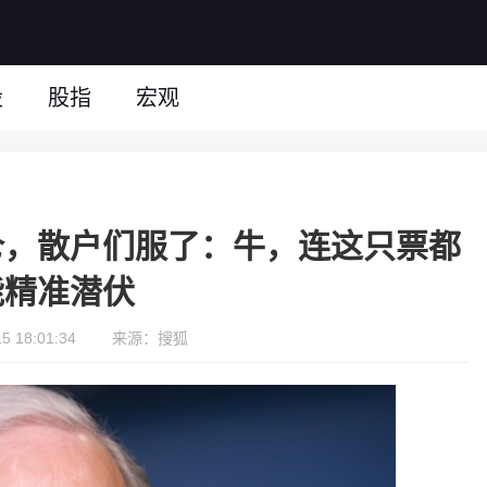
股
股指
宏观
仓，散户们服了：牛，连这只票都
能精准潜伏
 18:01:34
来源：搜狐