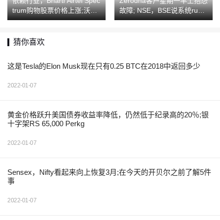
依赖行业，Bharti Airtel Spec
Zerodha客户星期一早上抱怨
trum购物股票价格上涨;沃达
故障; NSE，BSE说系统runni
丰想法股票暴跌
ngsmooth
猜你喜欢
这是Tesla的Elon Musk现在只有0.25 BTC在2018中返回多少
2022-01-07
黄金价格跃升美国债券收益率降低，仍然低于纪录高的20％;银
十字架RS 65,000 Perkg
2022-01-07
Sensex，Nifty看起来向上恢复3月;在今天的开贝尔之前了解5件
事
2022-01-07