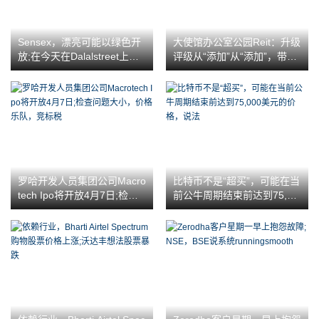
Sensex，漂亮可能以绿色开
大使馆办公室公园Reit：升级
放;在今天在Dalalstreet上开
评级从“添加”从“添加”，带有
放的钟声之前了解的五件事
不变的TP /单位
罗哈开发人员集团公司Macro
比特币不是“超买”，可能在当
tech Ipo将开放4月7日;检查
前公牛周期结束前达到75,00
问题大小，价格乐队，竞标
0美元的价格，说法
税