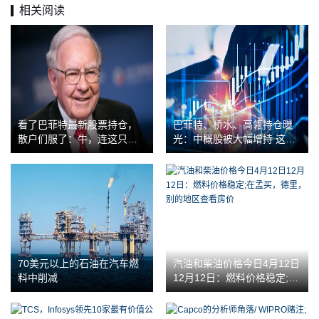
相关阅读
看了巴菲特最新股票持仓，
巴菲特、桥水、高瓴持仓曝
散户们服了：牛，连这只票
光：中概股被大幅增持 这只
都能精准潜伏
股票引来私募重仓
70美元以上的石油在汽车燃
汽油和柴油价格今日4月12日
料中削减
12月12日：燃料价格稳定;在
孟买，德里，别的地区查看
房价