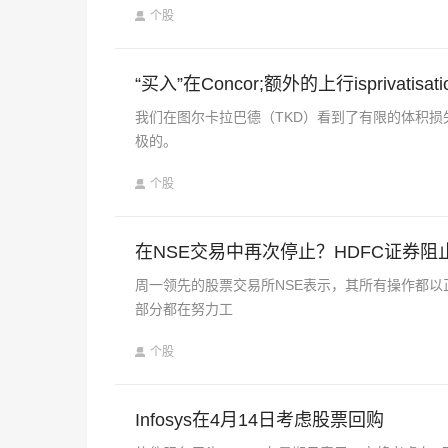
个股
“买入”在Concor;额外的上行isprivatisati
我们在图尔卡拉巴德（TKD）看到了有限的体积损失
极的。
个股
在NSE交易中再次停止？HDFC证券阻止
周一领先的股票交易所NSE表示，其所有操作都以
部分都在努力工
个股
Infosys在4月14日考虑股票回购