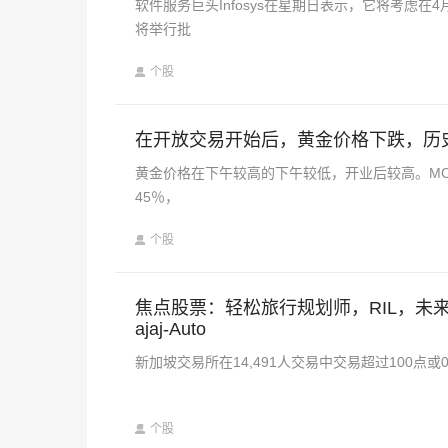
软件服务巨头Infosys在星期日表示，它将考虑
将举行批
个股
在开放交易开始后，黄金价格下跌，历史新高
黄金价格在下午较高的下午较低，开业后较高。MCX黄
45％，
个股
焦点股票：轻松旅行规划师，RIL，未来零售，Ada
ajaj-Auto
新加坡交易所在14,491人交易中交易超过100点或0 7
个股