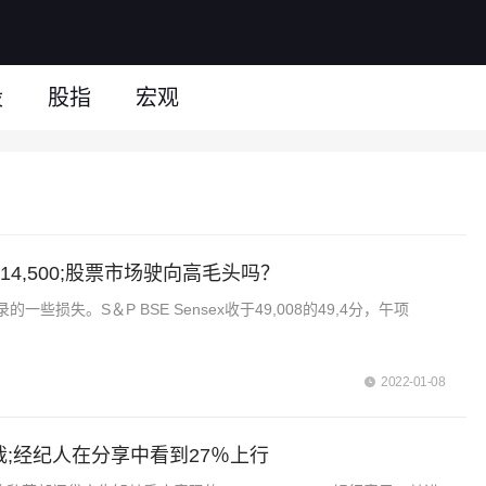
股
股指
宏观
过14,500;股票市场驶向高毛头吗？
失。S＆P BSE Sensex收于49,008的49,4分，午项
2022-01-08
裁;经纪人在分享中看到27％上行