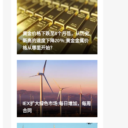
大使馆办公室公园Reit：升级评级从“添加”
从“添加”，带有不变的TP /单位
2022-01-07
焦点股票：Nazara Tech，Adani传输，M
anappuram财经，煤炭印度，Dreddy的
黄金价格下跌至8个月低，从历史
2022-01-07
新高的速度下降20％;黄金金属价
不仅仅是比特币，签证的加密定居点触发
格从哪里开始？
价格跳跃为国内，比特纽什什
2022-01-07
HDFC银行业务增长完好无损，尽管制裁;
经纪人在分享中看到27％上行
2022-01-07
本体拥有印度加密交易所Wazirx在日常交
易量跨越200万美元;眼睛$ 1b IN2021
2022-01-07
IEX扩大绿色市场;每日增加，每周
TCS，Infosys领先10家最有价值公司的8
合同
号累积累积超过Rs 1.2 Lakh Cr Inm-Cap
2022-01-07
罗哈开发人员集团公司Macrotech Ipo将开