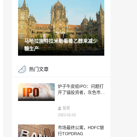
放4月7日;检查问题大小，价格乐队，竞标
税
2022-01-07
焦点股票：Bharti Airtel，Tata Motors，IT
C，Reliance Industries，DLF，其中
2022-01-07
马哈拉施特拉米勒看着乙醇来减少
卢比可能在中期达到74.5; USD-INR波动
率跳跃，美元指数重复2018年性能
糖生产
2022-01-07
汽油和柴油价格今日3月26日2021年3月2
热门文章
6日：燃料价格保持不变;最高的inmumbai
2022-01-07
Motilal Oswal在Cadila Healthcare上保持
炉子牛皮纸IPO：问题打
“购买”评分，修订了TP RS550
开了锚投资者，灰色市场
2022-01-07
溢价跳跃26％
Capco的分析师角落/ WIPRO赌注;将公允
股票
价值降低至RS450
2022-01-02
2022-01-07
比特币不是“超买”，可能在当前公牛周期
市场最终公寓，HDFC银
结束前达到75,000美元的价格，说法
行TOPDRAG