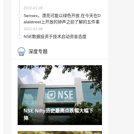
2022-01-08
Sensex，漂亮可能以绿色开放;在今天在D
alalstreet上开放的钟声之前了解的五件事
2022-01-08
NSE数据投资于技术启动资金态度
2022-01-08
深度专题
Sebi的“认可投资者的注意反应：Networth
不是FiguritionAumen的代理人
2022-01-08
Sensex违反了49,000，漂亮的跳跃超过1
4,500;股票市场驶向高毛头吗？
2022-01-08
汽油和柴油价格今天3月30日：燃料价格
削减;在孟买，德里，别的地区查看房价
NSE Nifty历史最高点跌幅大幅下
2022-01-08
降
汽油和柴油价格今日4月12日12月12日：
燃料价格稳定;在孟买，德里，别的地区查
看房价
2022-01-08