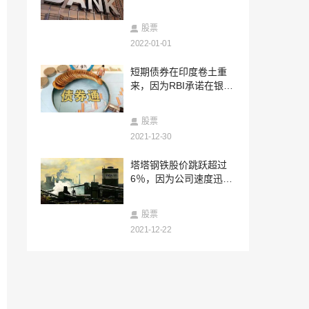
2022-01-07
V-Mart Rating - 卖：对于thecompany来
股票
说，前景很明亮
2022-01-01
2022-01-07
短期债券在印度卷土重
Anupam Rasayan IPO获得SEBI NOD;公
来，因为RBI承诺在银行
司计划通过新的问题举行760卢比
中的流动性充足
2022-01-07
股票
Vedanta评分：抓住; Edelweiss说，关切
的是持续存在
2021-12-30
2022-01-07
塔塔钢铁股价跳跃超过
sensex，漂亮的末端红色，停止三天的升
6％，因为公司速度迅速
序条纹;这是今天的专家所做的
退出欧洲
2022-01-07
股票
起泡的比特币：加密货币飙升超过61,000
2021-12-22
美元的标记，历史新高
2022-01-07
依赖行业，Bharti Airtel Spectrum购物股
票价格上涨;沃达丰想法股票暴跌
2022-01-07