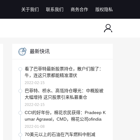
关于我们
联系我们
商务合作
版权隐私
最新快讯
看了巴菲特最新股票持仓，散户们服了：
牛，连这只票都能精准潜伏
2022-02-15
巴菲特、桥水、高瓴持仓曝光：中概股被
大幅增持 这只股票引来私募重仓
2022-02-15
CCI的好年份，棉花农民获得：Pradeep K
umar Agrawal，CMD，棉花公司ofindia
2022-01-08
70美元以上的石油在汽车燃料中削减