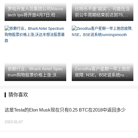
罗哈开发人员集团公司Macro
比特币不是“超买”，可能在当
tech Ipo将开放4月7日;检查
前公牛周期结束前达到75,00
问题大小，价格乐队，竞标
0美元的价格，说法
税
依赖行业，Bharti Airtel Spec
Zerodha客户星期一早上抱怨
trum购物股票价格上涨;沃达
故障; NSE，BSE说系统runni
丰想法股票暴跌
ngsmooth
猜你喜欢
这是Tesla的Elon Musk现在只有0.25 BTC在2018中返回多少
2022-01-07