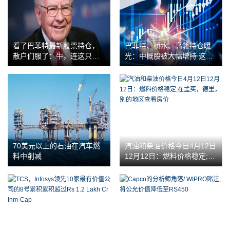
看了巴菲特最新股票持仓，
巴菲特、桥水、高瓴持仓曝
散户们服了：牛，连这只票
光：中概股被大幅增持 这只
都能精准潜伏
股票引来私募重仓
70美元以上的石油在汽车燃
汽油和柴油价格今日4月12日
料中削减
12月12日：燃料价格稳定;在
孟买，德里，别的地区查看
房价