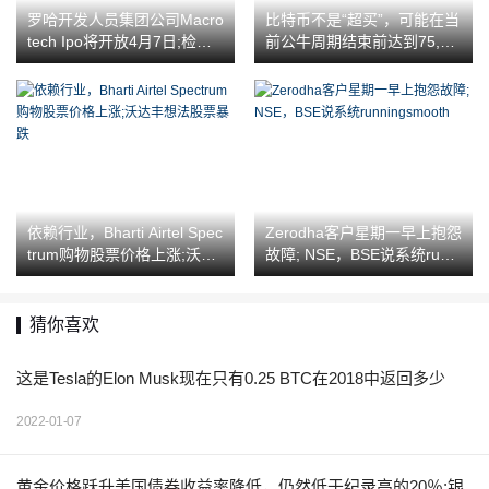
罗哈开发人员集团公司Macro
比特币不是“超买”，可能在当
tech Ipo将开放4月7日;检查
前公牛周期结束前达到75,00
问题大小，价格乐队，竞标
0美元的价格，说法
税
依赖行业，Bharti Airtel Spec
Zerodha客户星期一早上抱怨
trum购物股票价格上涨;沃达
故障; NSE，BSE说系统runni
丰想法股票暴跌
ngsmooth
猜你喜欢
这是Tesla的Elon Musk现在只有0.25 BTC在2018中返回多少
2022-01-07
黄金价格跃升美国债券收益率降低，仍然低于纪录高的20％;银