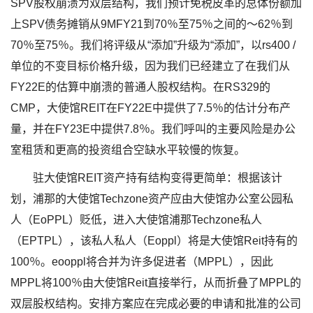
SPV股权崩溃为双层结构，我们预计免税皮革的总体份额加
上SPV债务摊销从9MFY21到70％至75％之间的〜62％到
70％至75％。我们将评级从“添加”升级为“添加”，以rs400 /
单位的不变目标价格升级，因为我们已经建立了在我们从
FY22E的估算中崩溃的普通人股权结构。在RS329的
CMP，大使馆REIT在FY22E中提供了7.5％的估计分布产
量，并在FY23E中提供7.8％。我们呼叫的主要风险是办公
室租赁和更高的投资组合空缺水平较慢的恢复。
驻大使馆REIT资产持有结构变得更简单：根据该计
划，浦那的大使馆Techzone资产应由大使馆办公室公园私
人（EoPPL）贬低，进入大使馆浦那Techzone私人
（EPTPL），该私人私人（Eoppl）将是大使馆Reit持有的
100％。eooppl将合并为许多促进者（MPPL），因此
MPPL将100％由大使馆Reit直接举行，从而折叠了MPPL的
双层股权结构。安排方案应在完成必要的申请和批准的公司