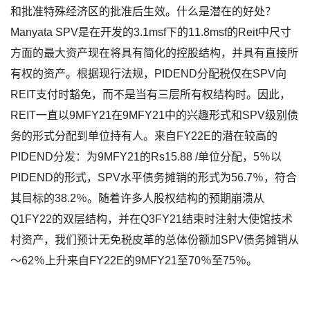
和批准特殊经济区的批准后生效。什么是潜在的好处？
Manyata SPV是在开发的3.1msf下的11.8msf的Reit中尺寸
方面的最大资产现在将具有简化的控股结构，并具有直接所
有权的资产。根据现行法规，PIDEND分配税仅在SPV向
REIT支付时豁免，而不是当有三层所有权结构时。因此，
REIT一直以9MFY21在9MFY21中的兴趣形式和SPV级别债
务的形式分配到单位持有人。来自FY22E的潜在较高的
PIDEND分发：为9MFY21的Rs15.88 /单位分配，5％以
PIDEND的形式，SPV水平债务摊销的形式为56.7％，符合
其目标的38.2％。随着许多人股权结构的预期崩溃从
Q1FY22的双层结构，并在Q3FY21结束时注射大使馆技术
村资产，我们预计无免税皮革的总体份额加SPV债务摊销从
〜62％上升来自FY22E的9MFY21至70％至75％。