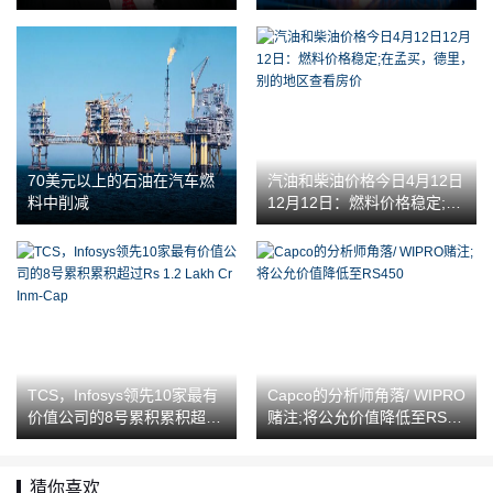
都能精准潜伏
股票引来私募重仓
70美元以上的石油在汽车燃
汽油和柴油价格今日4月12日
料中削减
12月12日：燃料价格稳定;在
孟买，德里，别的地区查看
房价
TCS，Infosys领先10家最有
Capco的分析师角落/ WIPRO
价值公司的8号累积累积超过
赌注;将公允价值降低至RS45
Rs 1.2 Lakh Cr Inm-Cap
0
猜你喜欢