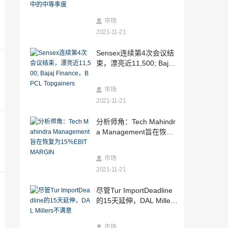
2021-11-21
Sensex延伸到第6天，但从历史新中取出;
市场
检查今天发生的事情
2021-11-21
2021-11-21
Sensex连续第4次会议结
ICICI谨慎的人寿保险评级/买入 - 结果符合
束，漂亮近11,500; Bajaj
着预称
Finance，BPCL Topgain
2021-11-21
ers
市场
SEBI接受AMFI提案对液晶中的征收退出载
荷
2021-11-21
2021-11-21
分析师角：Tech Mahindr
股票角：在ICICI证券上维持“买入”，目标
a Management旨在恢复
价格为RS340
为15％EBITMARGIN
2021-11-21
市场
ITC在Andhrapradesh在Chilli Growers开
2021-11-21
发价值链
2021-11-21
尽管Tur ImportDeadline
平等市场：在2年的5/3方案中的负返回
的15天延伸，DAL Millers
不满意
2021-11-21
市场