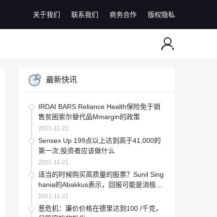
关于我们
联系我们
商务合作
版权隐私
最新快讯
IRDAI BARS Reliance Health保险免于销
售贫困索尔替代品Mmargin的政策
2021-11-21
Sensex Up 199点以上达到高于41,000的
第一次;投资者应该做什么
2021-11-21
适当的时候购买高质量的股票？Sunil Sing
hania的Abakkus表示，回报可能是消极的
福利
2021-11-21
葱危机：廉价价格在德里达到100 /千克，