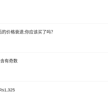
减后的价格衰退;你应该买了吗？
级/ HOLD - Q4广泛地含有奇数
1,325