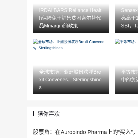
IRDAI BARS Reliance Healt
Sens
h保险免于销售贫困索尔替代
亮高于11,
品Mmargin的政策
SBI，Ta
s
全球市场：亚洲股份欢呼Bre
平等市场
xit Convenes，Sterlingshine
中的负
s
猜你喜欢
股票角：在Aurobindo Pharma上的“