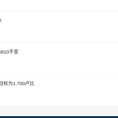
0
810不变
标为1,700卢比