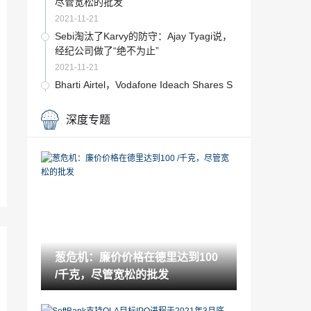
尽管宽松的批发
2021-11-21
Sebi淘汰了Karvy的防守：Ajay Tyagi说，
经纪公司做了“绝不为止”
2021-11-21
Bharti Airtel，Vodafone Ideach Shares S
pan 4日获胜的连赛，尽管FM的Mega Tel
ecomreief
2021-11-21
深度专题
Sensex，漂亮的浪涌使投资者富裕这么多
2021-11-21
Sensex跳跃超过100点，漂亮高于11,900;
Bharti Airtel，SBI，Tata Motors Topgaine
rs
2021-11-21
Q2FY20盈利审查：Operationalfront中的
中等季度
葱危机：廉价价格在德里达到100
2021-11-21
/千克，尽管宽松的批发
Aditya Birla Sun Life MF创建隔离投资组
合遗产
2021-11-21