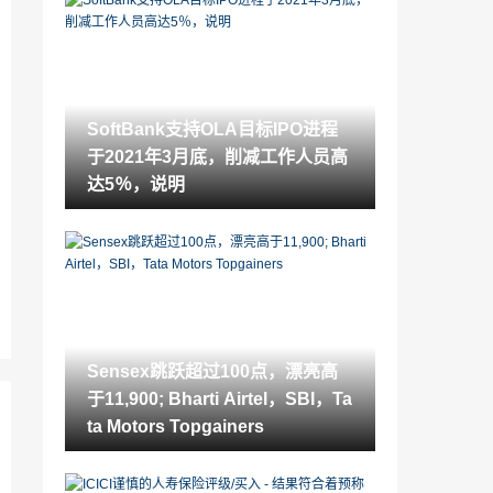
SoftBank支持OLA目标IPO进程于2021年3
月底，削减工作人员高达5％，说明
2021-11-21
股票角：将Godrej消费者升级为“添加”，
目标价格Rs800
SoftBank支持OLA目标IPO进程
2021-11-21
于2021年3月底，削减工作人员高
股票角：重申“购买”在Mahindra Finservic
达5％，说明
es上的评分
2021-11-21
全球市场：亚洲股份欢呼Brexit Convene
s，Sterlingshines
2021-11-21
金融资产升值：Karvy专业版
Sensex跳跃超过100点，漂亮高
2021-11-21
于11,900; Bharti Airtel，SBI，Ta
Sensex连续第4次会议结束，漂亮近11,50
ta Motors Topgainers
0; Bajaj Finance，BPCL Topgainers
2021-11-21
通过支付超过Rs 2.3crore，个人将涉嫌欺