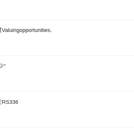
opportunities.
少”
RS336