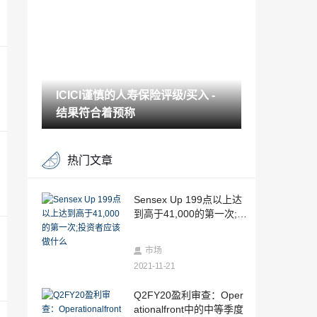
诈性交易的案例与Sebi达成
2021-11-21
Sensex跳跃超过100点，漂亮高于11,900;
Bharti Airtel，SBI，Tata Motors Topgaine
rs
2021-11-21
ICICI谨慎的人寿保险评级/买入 -
放缓已达到钢铁生产;出口依赖国家Moreaf
fected
结果符合着预称
2021-11-21
德里政府的每公斤15.60卢比，每公斤15.6
热门文章
0卢比提供洋葱，而不是60卢比
2021-11-21
银行股票拖曳市场下跌，漂亮的寄存器最
Sensex Up 199点以上达
大的单日落在Amonth
到高于41,000的第一次;投
2021-11-21
资者应该做什么
全球市场：亚洲股份欢呼Brexit Convene
市场
s，Sterlingshines
2021-11-21
2021-11-21
分析师角：Tech Mahindra Management
Q2FY20盈利审查：Oper
旨在恢复为15％EBITMARGIN
ationalfront中的中等季度