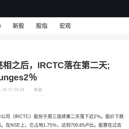
场
新股
股指
宏观
首次亮相之后，IRCTC落在第二天;
lunges2％
20 17:29:34
来源：
公司（IRCTC）股份于周三连续第二天落下近2％。股价下跌
易。在NSE上，它占地1.75％，达到700.65卢比。股票在过去