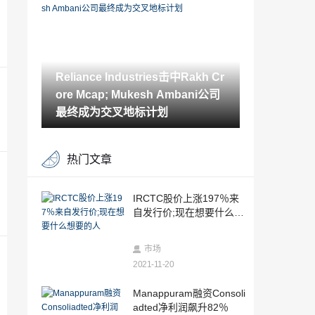
2021-11-20
是银行在Sunil Mittal，Sunil Munjal展示股
权购买后的报告后，银行升高了17％以上
Reliance Industries击中Rakh Cr
2021-11-20
ore Mcap; Mukesh Ambani公司
商品价格和规则的趋势
最终成为交叉地标计划
2021-11-20
黄金价格下跌101卢比，卢比升值，弱全
热门文章
球化
2021-11-20
Reliance Industries 10月份相互资金最受
IRCTC股价上涨197％来
欢迎的股票;这是它的估计程度
自发行价;现在想要什么想
2021-11-20
要的人
LIC在PNB住房金融Viancds中投资2,500
市场
亿卢比
2021-11-20
2021-11-20
DHFL股票占FiritialResults的Co叛逃者的
Manappuram融资Consoli
5％
adted净利润飙升82％