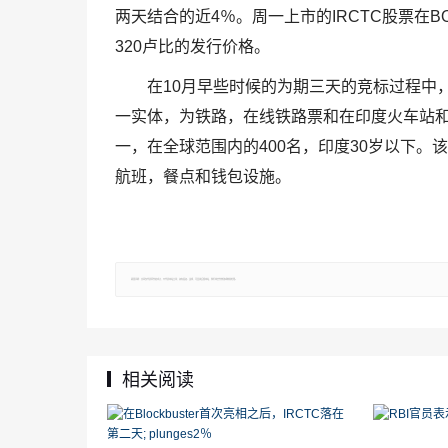
两天结合的近4％。周一上市的IRCTC股票在B
320卢比的发行价格。
在10月早些时候的为期三天的竞标过程中，IR
一实体，为铁路，在线铁路票和在印度火车站和
一，在全球范围内的400名，印度30岁以下
航班，餐点和钱包设施。
郑重声明：文章仅代表原作者观点，不代表本站立场；如有侵权、违规，可直接反馈本站，我们将会作修改或删除处理。
相关阅读