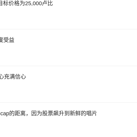
s上的目标价格为25,000卢比
度受益
心充满信心
rore Mcap的距离，因为股票飙升到新鲜的唱片