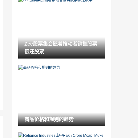
股票角：ACC可能保持市场份额，目标价
格为RS1,843
2021-11-20
Zee股票集会随着推动者销售股票偿还股
票
2021-11-20
Zee股票集会随着推动者销售股票
Dhanteras闪闪发光可能今年可以捏你的
偿还股票
口袋;金价射击
2021-11-20
股票角：在justdial上“买入”，一个混合的
季度for thopany
2021-11-20
股票角：在赫尔的“持有”，对长期增长的
信心充满信心
2021-11-20
Rakesh Jhunjhunwala可能在他最喜欢的
商品价格和规则的趋势
股票中丢失了715亿卢比
2021-11-20
Sebi董事长Slams Karvy说，绝不是什么