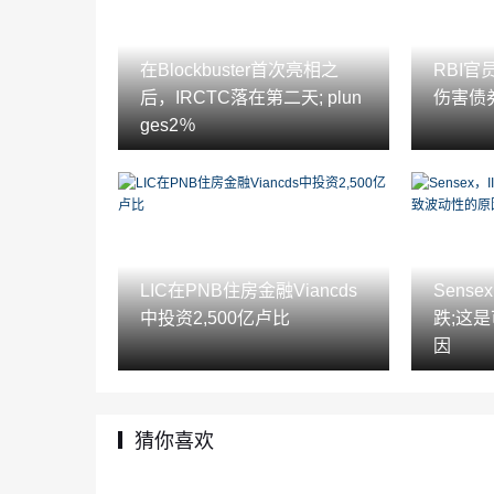
在Blockbuster首次亮相之
RBI
后，IRCTC落在第二天; plun
伤害债
ges2％
LIC在PNB住房金融Viancds
Sens
中投资2,500亿卢比
跌;这
因
猜你喜欢