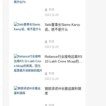
2021-11-20
Reliance行业接吻远离RS 10 Lakh Crore
市场
Mcap的距离，因为股票飙升到新鲜的唱片
2021-11-20
2021-11-20
Sebi董事长Slams Karvy
在Sensex记录集会中，这是投资者可以做
说，绝不是什么
的;这些股票可能是成绩
2021-11-20
市场
Reliance Industries击中Rakh Crore Mca
p; Mukesh Ambani公司最终成为交叉地标
2021-11-20
计划
2021-11-20
Reliance行业接吻远离RS
股票角：在Aurobindo Pharma上的“买
10 Lakh Crore Mcap的距
入”，第4单元的问题需要强大的问题
离，因为股票飙升到新鲜
2021-11-20
的唱片
市场
Puranik Builders文件用Sebi归档新鲜的IP
2021-11-20
O论文;计划提高1亿卢比
2021-11-20
钢部讲述州长搬运废料钢
Sensex，IIP震惊后的漂亮暴跌;这是可能
库
导致波动性的原因
2021-11-20
市场