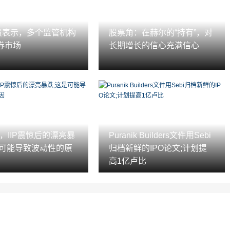
官员表示，多个监管机构
股票角：在赫尔的“持有”，对
券市场
长期增长的信心充满信心
ex，IIP震惊后的漂亮暴
Puranik Builders文件用Sebi
是可能导致波动性的原
归档新鲜的IPO论文;计划提
高1亿卢比