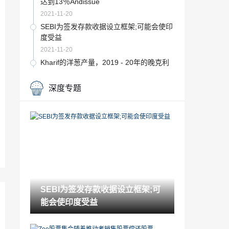
达到13％Andissue
2021-11-20
SEBI为签发存款收据设立框架;可能会使印
度受益
2021-11-20
Kharif的洋葱产量，2019 - 20年的晚克利
夫季节可下降26％至52.06 Lakh Tonne：
Ram Vilaspaswan.
2021-11-20
深度专题
股票角：'购买'亚洲涂料，高广告支出抵消
卷增长inq2
2021-11-20
RBI官员表示，多个监管机构伤害债券市场
2021-11-20
IRCTC股价上涨197％来自发行价;现在想
要什么想要的人
SEBI为签发存款收据设立框架;可
2021-11-20
能会使印度受益
Manappuram融资Consoliadted净利润飙
升82％
2021-11-20