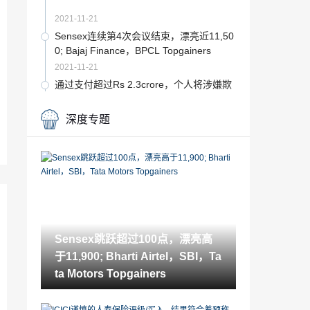
2021-11-21
Sensex连续第4次会议结束，漂亮近11,50
0; Bajaj Finance，BPCL Topgainers
2021-11-21
通过支付超过Rs 2.3crore，个人将涉嫌欺
诈性交易的案例与Sebi达成
2021-11-21
深度专题
Sensex跳跃超过100点，漂亮高于11,900;
Bharti Airtel，SBI，Tata Motors Topgaine
rs
2021-11-21
放缓已达到钢铁生产;出口依赖国家Moreaf
fected
2021-11-21
德里政府的每公斤15.60卢比，每公斤15.6
Sensex跳跃超过100点，漂亮高
0卢比提供洋葱，而不是60卢比
于11,900; Bharti Airtel，SBI，Ta
2021-11-21
ta Motors Topgainers
银行股票拖曳市场下跌，漂亮的寄存器最
大的单日落在Amonth
2021-11-21