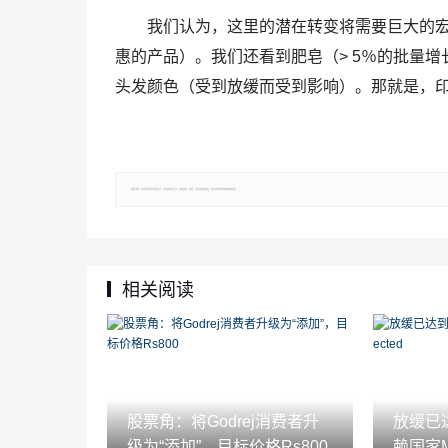
我们认为，这里的潜在转变将需要巨大的
惠的产品）。我们还看到肥皂（> 5％的批量
头发颜色（受到放缓而受到影响）。那就是，印度
郑重声明：文章仅代表原作者观点，不代表本站立场；如有侵权、违规，可直接反馈本站，我们将会作修改或删除处理。
相关阅读
股票角：将Godrej消费者升
放缓已
级为“添加”，目标价格Rs800
赖国家Mo