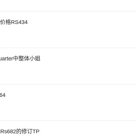
格RS434
equarter中整体小姐
64
，Rs682的修订TP