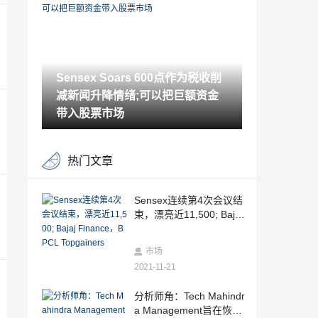
发价值链
2021-11-21
平等市场：在2年的5/3方案中的负返回
Sensex Soars 600点作为税收削
2021-11-21
减新闻升降情绪;可以把巨额资金
尽管Tur ImportDeadline的15天延伸，DA
L Millers不满意
带入股票市场
2021-11-21
RIL M-CAP在DATRARE中非常接近RS 10
热门文章
LAKH CR
2021-11-21
Ril First Indian公司达到Rs 10L-Crore M-
Sensex连续第4次会议结
Capmark
束，漂亮近11,500; Bajaj
2021-11-21
Finance，BPCL Topgain
ers
在Essar Steeljuddment，这款PSU银行股
市场
票占11月份超过60％
2021-11-21
2021-11-20
Ril First Indian公司达到Rs 10L-Crore M-
分析师角：Tech Mahindr
Capmark
a Management旨在恢复