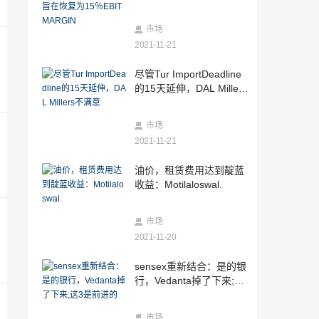
为15％EBITMARGIN
2021-11-20
辛格兄弟赫尔蒂格后，Fortis Healthcare
市场
股价近9％
2021-11-21
2021-11-20
尽管Tur ImportDeadline
Sensex最终获得95分，漂亮略高于11,60
的15天延伸，DAL Millers
0; keyReasons.
不满意
2021-11-20
市场
油价，租赁费用达到靛蓝收益：Motilalos
wal.
2021-11-21
2021-11-20
油价，租赁费用达到靛蓝
在高价上，印度黄金需求下降32％，经济
收益：Motilaloswal.
放缓：WGC
2021-11-20
市场
Sensex Soars 600点作为税收削减新闻升
2021-11-20
降情绪;可以把巨额资金带入股票市场
2021-11-20
sensex重新结合：是的银
《一直睡一直爽 白婧依顾绍》(全文在线阅
行，Vedanta掉了下来;这
读)无删减小说
3是前进的
2021-11-20
市场