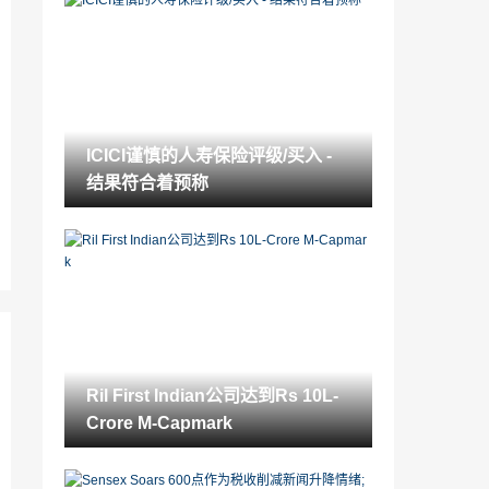
全球市场：亚洲股份欢呼Brexit Convene
s，Sterlingshines
2021-11-21
分析师角：Tech Mahindra Management
旨在恢复为15％EBITMARGIN
2021-11-21
ICICI谨慎的人寿保险评级/买入 -
Sensex延伸到第6天，但从历史新中取出;
结果符合着预称
检查今天发生的事情
2021-11-21
ICICI谨慎的人寿保险评级/买入 - 结果符合
着预称
2021-11-21
SEBI接受AMFI提案对液晶中的征收退出载
荷
2021-11-21
Ril First Indian公司达到Rs 10L-
股票角：在ICICI证券上维持“买入”，目标
Crore M-Capmark
价格为RS340
2021-11-21
ITC在Andhrapradesh在Chilli Growers开