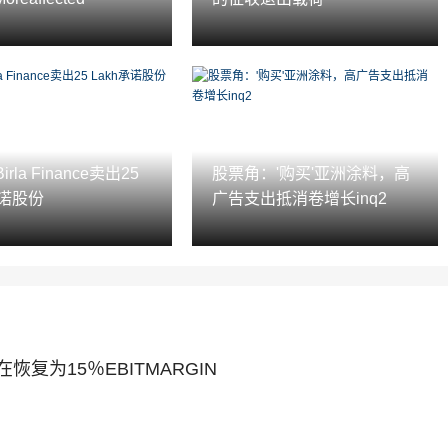
 Birla Finance卖出25
股票角：'购买'亚洲涂料，高
承诺股份
广告支出抵消卷增长inq2
t旨在恢复为15％EBITMARGIN