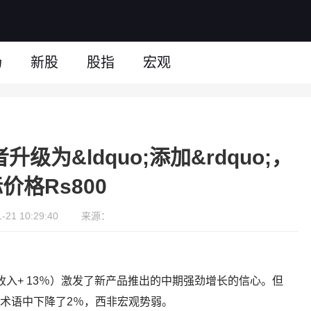
场
新股
股指
宏观
升级为&ldquo;添加&rdquo;，
价格Rs800
21 10:29:40
来源：
收入+ 13％）激发了新产品推出的中期强劲增长的信心。但
币术语中下降了2％，西非宏观势弱。