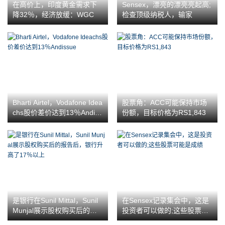
在高价上，印度黄金需求下
Sensex，漂亮的漂亮亮起高;
降32％，经济放缓：WGC
检查顶级纳税人，输家
Bharti Airtel，Vodafone Idea
股票角：ACC可能保持市场
chs股价差价达到13％Andiss
份额，目标价格为RS1,843
ue
是银行在Sunil Mittal，Sunil
在Sensex记录集会中，这是
Munjal展示股权购买后的报
投资者可以做的;这些股票可
告后，银行升高了17％以上
能是成绩