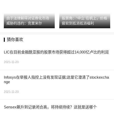
由于法律解释对证券化市场
股票角：“中立”在帆上，价格
威胁的违约：克里米尔
疲软到抵消抵消福利
猜你喜欢
LIC在目前金融酰亚胺的股票市场获得超过14,000亿卢比的利润
2021-11-20
Infosys在举报人指控上没有发现证据;这是它澄清了stockexcha
nge
2021-11-20
Sensex飙升到记录闭合高，将持续持续？这就是送哪个