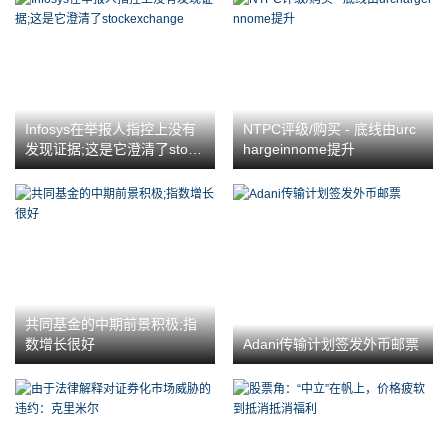
Infosys在举报人指控上没有
NTPC评级/购买 - 底线由urc
发现证据;这是它澄清了stock
hargeinnome提升
exchange
共同基金的中期前景积极;指
数增长很好
Adani传输计划签发外币邮票