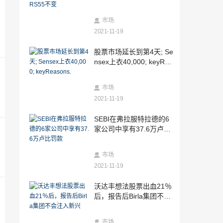
变
2021-11-19
SEBI在弗拉服特拉德的6家公司中享有37.
市场
6万卢比罚款
2021-11-19
2021-11-19
股票市场延长到第4天; Se
股票角：“抱”印度石油公司;目标价格为14
nsex上衣40,000; keyRea
9卢比
sons.
2021-11-19
市场
是的银行股价明天可能会更多地激增;此市
场禁止今天仅增长8.5％
2021-11-19
2021-11-19
SEBI在弗拉服特拉德的6
《把妹鬼達人漫画》全集无删减下拉式—
家公司中享有37.6万卢比
免费在线阅读
罚款
2021-11-19
市场
是银行，最糟糕的银行股票现在看到了世
2021-11-19
界上的最大值
2021-11-19
沃达丰想法股票出血21％
信贷危机燃料淘金者
后，报告后Birla集团不会
注入新兴
2021-11-19
市场