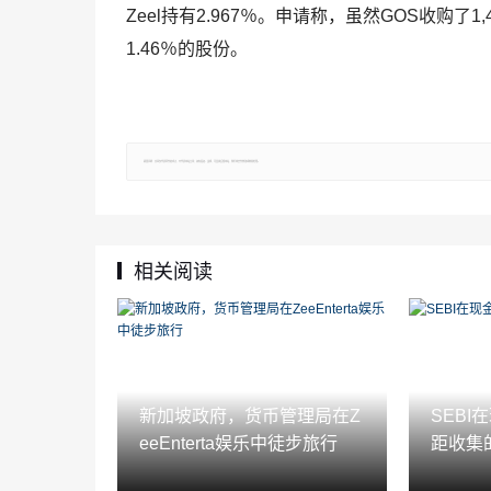
Zeel持有2.967％。申请称，虽然GOS收购了1,4
1.46％的股份。
郑重声明：文章仅代表原作者观点，不代表本站立场；如有侵权、违规，可直接反馈本站，我们将会作修改或删除处理。
相关阅读
新加坡政府，货币管理局在Z
SEB
eeEnterta娱乐中徒步旅行
距收集