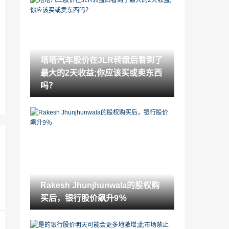
新加坡政府，货币管理局在ZeeEnterta娱
乐中徒步旅行
2021-11-19
塔塔汽车股价在JLR转盘后看到了最大的2
天收益;你应该买或卖东西吗？
塔塔汽车股价在JLR转盘后看到了
2021-11-19
最大的2天收益;你应该买或卖东西
由于经济放缓和这种惊恐赛，糖需求滑倒
吗？
2021-11-19
Rakesh Jhunjhunwala告诉Kareena Kapo
or为什么她应该投资股票市场
2021-11-19
护送额定值/结果符合估计
2021-11-19
Rakesh Jhunjhunwala的股权购
SBI削减4％的SBI卡维普
买后，银行股价飙升9％
2021-11-19
股票市场延长到第4天; Sensex上衣40,00