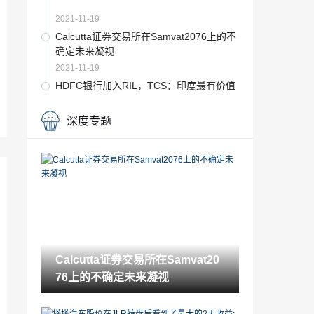
2021-11-19
Calcutta证券交易所在Samvat2076上的不
确定未来凝视
2021-11-19
HDFC银行加入RIL，TCS：印度最有价值
的私营部门银行十字架横跨7万克拉姆帽
2021-11-19
深度专题
股票角：在电网上维护“购买”，目标价格
为Rs244
2021-11-19
SEBI在现金淘汰中发出对边距收集的方向
2021-11-19
RBI垃圾在黄金交易报告; reserves价值波
动背后的关键原因
Calcutta证券交易所在Samvat20
2021-11-19
76上的不确定未来凝视
股票角：在是银行保持“卖”，公允价值在R
S55不变
2021-11-19