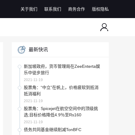
关于我们
联系我们
商务合作
版权隐私
最新快讯
新加坡政府，货币管理局在ZeeEnterta娱
乐中徒步旅行
2021-11-19
股票角：“中立”在帆上，价格疲软到抵消
抵消福利
2021-11-19
股票角：Spicejet在航空空间中的顶级挑
选;目标价格降低4.9％至Rs160
2021-11-19
债务共同基金继续削减TonBFC