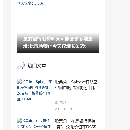
0; keyReasons.
2021-11-19
Sebi的技术赌注：聘请机构实施数据分析
项目以跟踪市场管理
2021-11-19
是的银行股价明天可能会更多地激
Rakesh Jhunjhunwala的股权购买后，银
行股价飙升9％
增;此市场禁止今天仅增长8.5％
2021-11-19
近四个月高，汽车和消费者需求的复兴的
热门文章
指数提供
2021-11-19
是银行股票在Sensex Rejig后差价近2％;
股票角：Spicejet在航空
塔塔电机，Vedanta反弹
空间中的顶级挑选;目标价
2021-11-19
格降低4.9％至Rs160
NSE CEO表示，ETF的投资过去oneyear
市场
上涨了50％
2021-11-19
2021-11-19
FPI在10个月加的企业债券投资
股票角：在是银行保持
“卖”，公允价值在RS55不