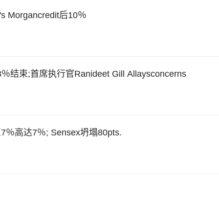
organcredit后10％
执行官Ranideet Gill Allaysconcerns
7％; Sensex坍塌80pts.