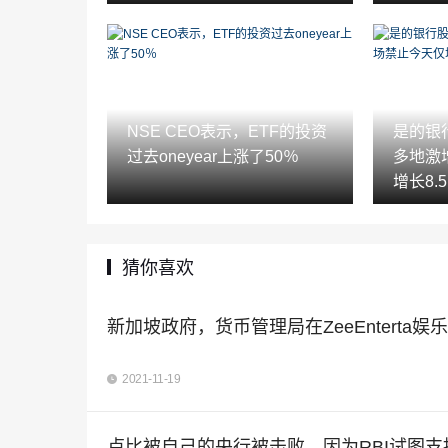
NSE CEO表示，ETF的投资
是的银
过去oneyear上涨了50％
多地激
增长8.
猜你喜欢
新加坡政府，货币管理局在ZeeEnterta
2021-11-19
卢比被自己的央行被击败，因为RBI试图支