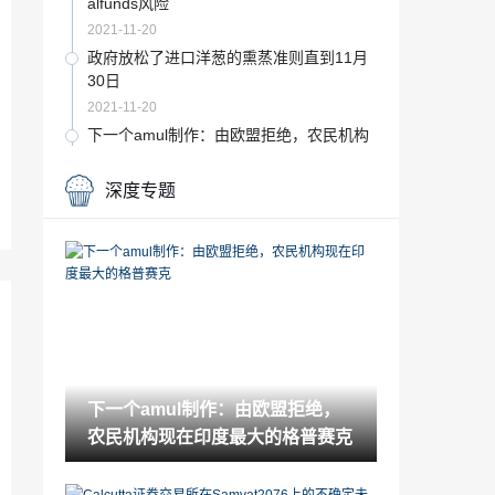
alfunds风险
2021-11-20
政府放松了进口洋葱的熏蒸准则直到11月
30日
2021-11-20
下一个amul制作：由欧盟拒绝，农民机构
现在印度最大的格普赛克
2021-11-20
深度专题
ACC评级/购买 - Thopany的恒星表现
2021-11-19
尽管Q2亏损，轴银行股价上涨;你应该买或
卖东西吗？
2021-11-19
新加坡政府，货币管理局在ZeeEnterta娱
乐中徒步旅行
下一个amul制作：由欧盟拒绝，
2021-11-19
农民机构现在印度最大的格普赛克
股票角：“中立”在帆上，价格疲软到抵消
抵消福利
2021-11-19