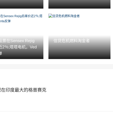
在Sensex Rejig
信贷危机燃料淘金者
2％;塔塔电机，Ved
弹
现在印度最大的格普赛克