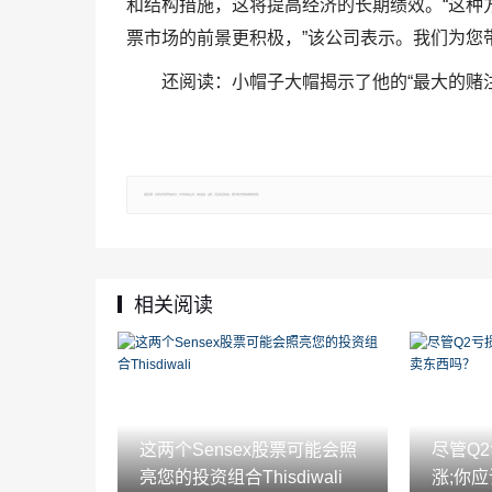
和结构措施，这将提高经济的长期绩效。“这种
票市场的前景更积极，”该公司表示。我们为您带
还阅读：小帽子大帽揭示了他的“最大的赌注”;
郑重声明：文章仅代表原作者观点，不代表本站立场；如有侵权、违规，可直接反馈本站，我们将会作修改或删除处理。
相关阅读
这两个Sensex股票可能会照
尽管Q
亮您的投资组合Thisdiwali
涨;你