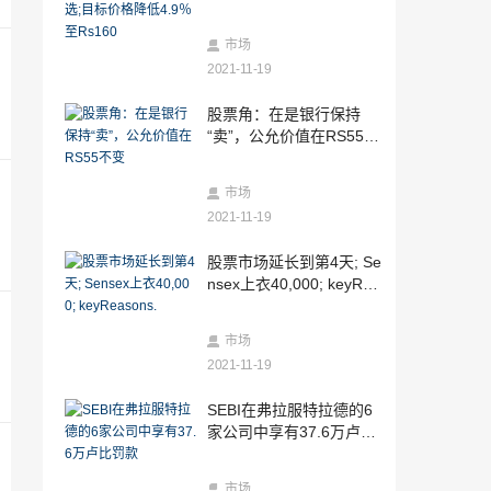
格降低4.9％至Rs160
2021-11-19
SBI削减4％的SBI卡维普
市场
2021-11-19
2021-11-19
股票角：在是银行保持
股票市场延长到第4天; Sensex上衣40,00
“卖”，公允价值在RS55不
0; keyReasons.
变
2021-11-19
市场
Sebi的技术赌注：聘请机构实施数据分析
项目以跟踪市场管理
2021-11-19
2021-11-19
股票市场延长到第4天; Se
Rakesh Jhunjhunwala的股权购买后，银
nsex上衣40,000; keyRea
行股价飙升9％
sons.
2021-11-19
市场
近四个月高，汽车和消费者需求的复兴的
2021-11-19
指数提供
2021-11-19
SEBI在弗拉服特拉德的6
是银行股票在Sensex Rejig后差价近2％;
家公司中享有37.6万卢比
塔塔电机，Vedanta反弹
罚款
2021-11-19
市场