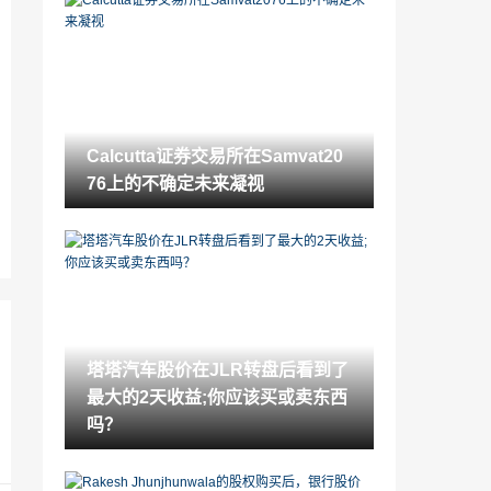
股票角：Spicejet在航空空间中的顶级挑
选;目标价格降低4.9％至Rs160
2021-11-19
债务共同基金继续削减TonBFC
2021-11-19
Calcutta证券交易所在Samvat20
Calcutta证券交易所在Samvat2076上的不
76上的不确定未来凝视
确定未来凝视
2021-11-19
HDFC银行加入RIL，TCS：印度最有价值
的私营部门银行十字架横跨7万克拉姆帽
2021-11-19
股票角：在电网上维护“购买”，目标价格
为Rs244
塔塔汽车股价在JLR转盘后看到了
2021-11-19
最大的2天收益;你应该买或卖东西
SEBI在现金淘汰中发出对边距收集的方向
吗？
2021-11-19
RBI垃圾在黄金交易报告; reserves价值波