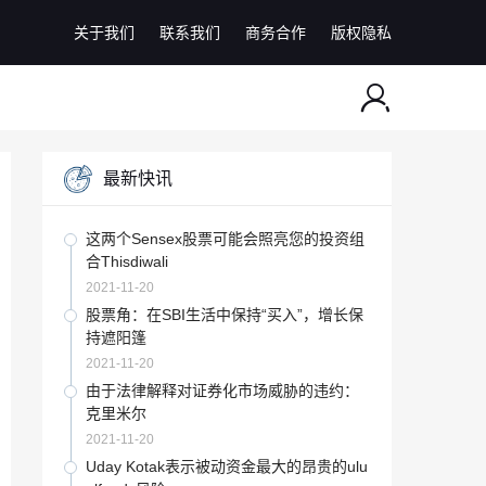
关于我们
联系我们
商务合作
版权隐私
最新快讯
这两个Sensex股票可能会照亮您的投资组
合Thisdiwali
2021-11-20
股票角：在SBI生活中保持“买入”，增长保
持遮阳篷
2021-11-20
由于法律解释对证券化市场威胁的违约：
克里米尔
2021-11-20
Uday Kotak表示被动资金最大的昂贵的ulu