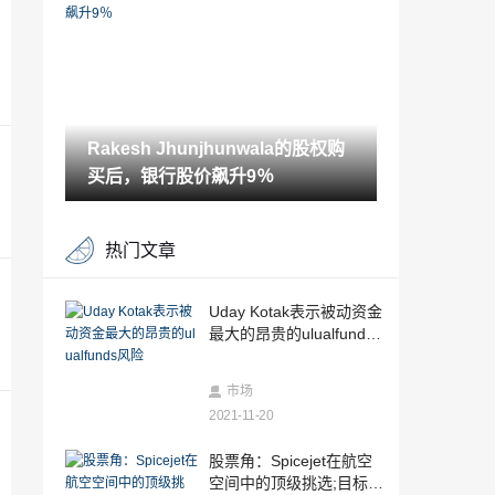
动背后的关键原因
2021-11-19
股票角：在是银行保持“卖”，公允价值在R
S55不变
2021-11-19
Rakesh Jhunjhunwala的股权购
新加坡政府，货币管理局在ZeeEnterta娱
乐中徒步旅行
买后，银行股价飙升9％
2021-11-19
塔塔汽车股价在JLR转盘后看到了最大的2
热门文章
天收益;你应该买或卖东西吗？
2021-11-19
由于经济放缓和这种惊恐赛，糖需求滑倒
Uday Kotak表示被动资金
最大的昂贵的ulualfunds
2021-11-19
风险
Rakesh Jhunjhunwala告诉Kareena Kapo
市场
or为什么她应该投资股票市场
2021-11-20
2021-11-19
护送额定值/结果符合估计
股票角：Spicejet在航空
空间中的顶级挑选;目标价