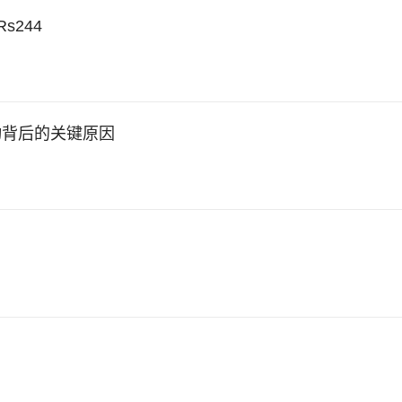
s244
值波动背后的关键原因