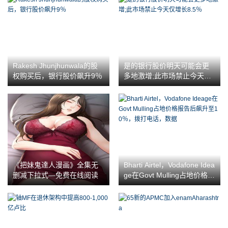
Rakesh Jhunjhunwala的股
是的银行股价明天可能会更
权购买后，银行股价飙升9％
多地激增;此市场禁止今天仅
增长8.5％
《把妹鬼達人漫画》全集无
Bharti Airtel，Vodafone Idea
删减下拉式—免费在线阅读
ge在Govt Mulling占地价格报
告后飙升至10％，拨打电
话，数据