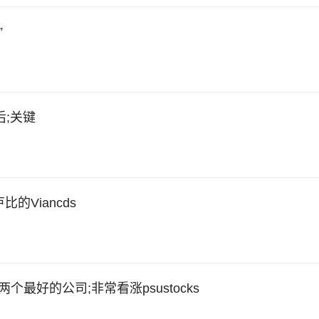
”
后;关键
卢比的Viancds
度的两个最好的公司;非常看涨psustocks