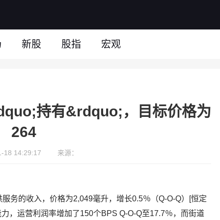
场
新股
股指
宏观
dquo;持有&rdquo;，目标价格为
264
18 14:29:17
来源：
服务的收入，价格为2,049毫升，增长0.5％（Q-O-Q）[恒定
力，运营利润率增加了150个BPS Q-O-Q至17.7％，而街道