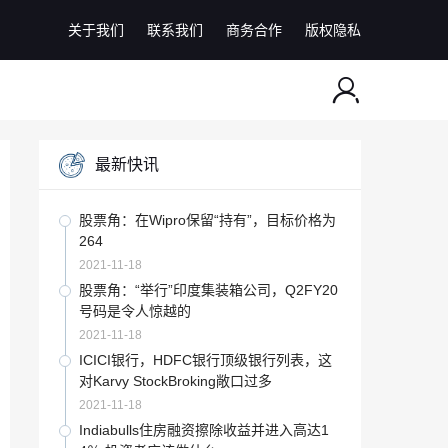
关于我们
联系我们
商务合作
版权隐私
最新快讯
股票角：在Wipro保留“持有”，目标价格为
264
2021-11-18
股票角：“举行”印度集装箱公司，Q2FY20
号码是令人惊越的
2021-11-18
ICICI银行，HDFC银行顶级银行列表，这
对Karvy StockBroking敞口过多
2021-11-18
Indiabulls住房融资擦除收益并进入高达1