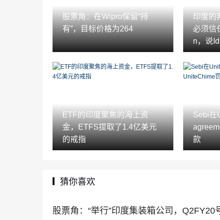
股票角：在Wipro保留“持
印度的
有”，目标价格为264
必须信任Mo
n，说Idb
ETF的印度聚焦的海上资
Sebi在U
金，ETFS提取了1.4亿美元
agree
的戒指
款
猜你喜欢
股票角：“举行”印度集装箱公司，Q2FY2