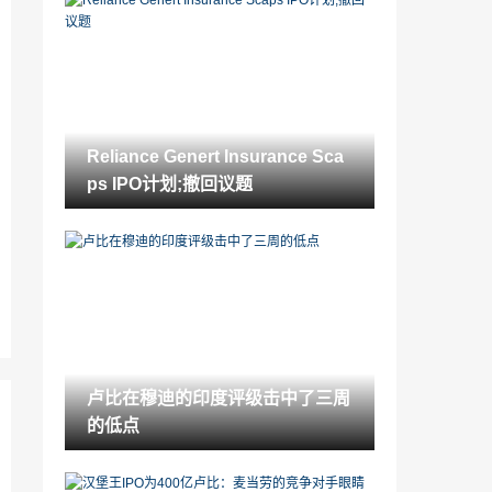
股票角：'超重'在dlf; RS269的新目标价格
2021-11-18
Sensex，尼斯奖金闭合高，漂亮的银行第
一次缺口32,000; keyReasons.
2021-11-18
Reliance Genert Insurance Sca
ICRA下调Bajaj电气的债务案
ps IPO计划;撤回议题
2021-11-18
Reliance Genert Insurance Scaps IPO计
划;撤回议题
2021-11-18
股票角：在Bandhan Bank上的“买入”，该
公司发布了一个强大的Q2FY20
2021-11-18
卢比在穆迪的印度评级击中了三周
Sensex潜水330点，因为穆迪将印度的前
的低点
景降低到“消极”
2021-11-18
Nitin Gadkari Bitch为Rs 10,000 Crore基