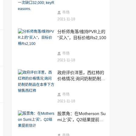
口32,000; keyReasons.
2021-11-18
IRCTC股票现在只有一个月的IPO价格，
市场
铁路PSU出现了Multibager
2021-11-18
2021-11-18
分析师角落/维持PVR上的
钢铁部门可能面临铁矿石供应中的短期破
“买入”，目标价格Rs2,100
坏，232型地矿业到期：报告
2021-11-18
市场
政府评价洋葱，西红柿的价格情况;询问奶
制奶制品在本季下方销售西红柿
2021-11-18
2021-11-18
政府评价洋葱，西红柿的
ICICI证券与据称违反股票货币灾难的SEBI
价格情况;询问奶制奶制品
案例
在本季下方销售西红柿
2021-11-18
市场
汉堡王IPO为400亿卢比：麦当劳的竞争对
2021-11-18
手眼睛在印度市场上的大馅饼
2021-11-18
股票角：在Motherson Su
Sebi在Unitech违反了Listingagreement的
mi上'买'，Q2结果提前估
UniteChime罚款
计
2021-11-18
市场