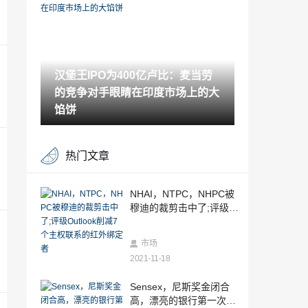
金购买MSMES上市onbourses
2021-11-18
Sensex跌幅超过300点，漂亮低于11,600;
keyReasons.
汉堡王IPO为400亿卢比：麦当劳
2021-11-18
的竞争对手眼睛在印度市场上的大
分析师角落/维持PVR上的“买入”，目标价
格Rs2,100
馅饼
2021-11-18
排灯节股：这2个自动Bluechips是不可投
热门文章
注的
2021-11-18
卢比在穆迪的印度评级击中了三周的低点
NHAI，NTPC，NHPC被
穆迪的裁剪击中了;评级O
2021-11-18
utlook削减7个主权联系的
红外绑定者
ETF的印度聚焦的海上资金，ETFS提取了
市场
1.4亿美元的戒指
2021-11-18
2021-11-18
油价高涨潜在的Brexit交易; opec的possibl
Sensex，尼斯奖金闭合
ecuts信号
高，漂亮的银行第一次缺