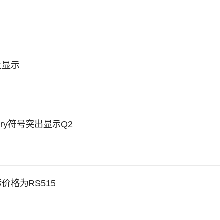
上显示
overy符号突出显示Q2
目标价格为RS515