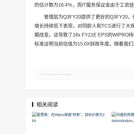
的估计数为16.4％，而IT服务保证金由于工资徒步
管理层为Q3FY20提供了更好的Q3FY20，估
增长持续低下表现，对同龄人和TCS进行了大规模
期改变。这导致了16x FY21E EPS的WIPRO持续
标准证明当前估值为15.0X财政年度。随着我们滚到
郑重声明：文章仅代表原作者观点，不代表本站立场；如有侵权、违规，可直接反馈本站，我们将会作修改或删除处理。
相关阅读