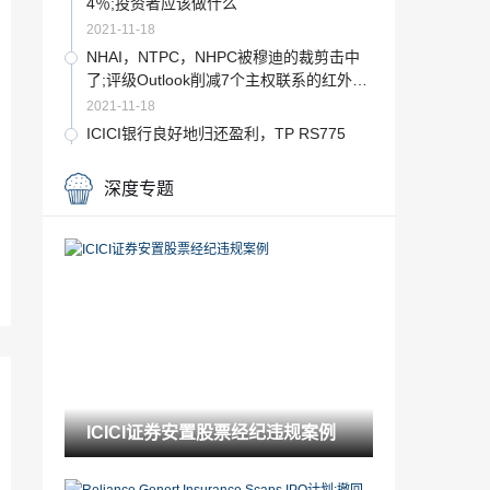
4％;投资者应该做什么
2021-11-18
NHAI，NTPC，NHPC被穆迪的裁剪击中
了;评级Outlook削减7个主权联系的红外绑
定者
2021-11-18
ICICI银行良好地归还盈利，TP RS775
2021-11-18
深度专题
ICICI证券安置股票经纪违规案例
2021-11-18
印度的邦德警惕担心太多，必须信任Modi
Administration，说Idbibanker
2021-11-18
Sensex结束于39,020，漂亮下降，低于1
1,600; keyReasons.
2021-11-18
ICICI证券安置股票经纪违规案例
Sensex，漂亮的终点下降，是银行下降
4％; keyReasons.
2021-11-18