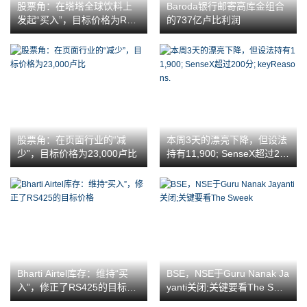
股票角：在塔塔全球饮料上
Baroda银行邮寄高库金组合
发起“买入”，目标价格为RS3
的737亿卢比利润
47
股票角：在页面行业的“减
本周3天的漂亮下降，但设法
少”，目标价格为23,000卢比
持有11,900; SenseX超过20
0分; keyReasons.
Bharti Airtel库存：维持“买
BSE，NSE于Guru Nanak Ja
入”，修正了RS425的目标价
yanti关闭;关键要看The Swe
格
ek