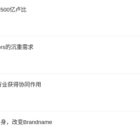
到500亿卢比
stors的沉重需求
gro亚洲行业获得协同作用
身，改变Brandname