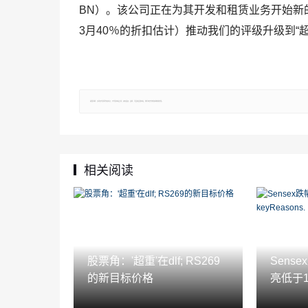
BN）。该公司正在为其开发和租赁业务开始新的
3月40％的折扣估计）推动我们的评级升级到“超
郑重声明：文章仅代表原作者观点，不代表本站立场；如有侵权、违规，可直接反馈本站，我们将会作修改或删除处理。
相关阅读
股票角：'超重'在dlf; RS269
Sens
的新目标价格
亮低于11,