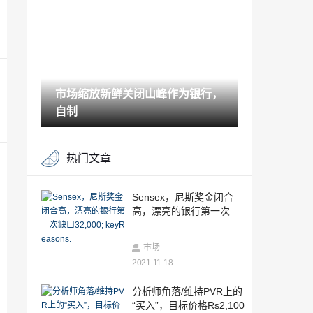
案例
2021-11-18
汉堡王IPO为400亿卢比：麦当劳的竞争对
手眼睛在印度市场上的大馅饼
2021-11-18
市场缩放新鲜关闭山峰作为银行，
Sebi在Unitech违反了Listingagreement的
UniteChime罚款
自制
2021-11-18
股票角：'购买'Reliance Industries，消费
热门文章
者业务拖动
2021-11-18
煤炭部不热衷于收购煤炭assetsabroad
Sensex，尼斯奖金闭合
高，漂亮的银行第一次缺
2021-11-18
口32,000; keyReasons.
美国库存构建后的油片，但可能的opec削
市场
减支持市场
2021-11-18
2021-11-18
股票角：在Motherson Sumi上'买'，Q2结
分析师角落/维持PVR上的
果提前估计
“买入”，目标价格Rs2,100