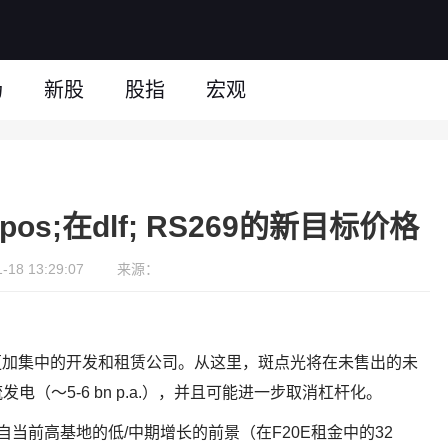
场
新股
股指
宏观
os;在dlf; RS269的新目标价格
18 13:29:07
来源：
更加集中的开发和租赁公司。从这里，斑点光将在未售出的未
（〜5-6 bn p.a.），并且可能进一步取消杠杆化。
自当前高基地的低/中期增长的前景（在F20E租金中的32