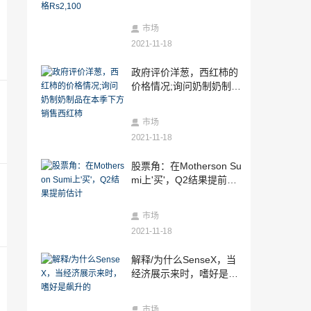
2021-11-18
钢材原料价格下降趋势向下达
市场
2021-11-18
2021-11-18
政府评价洋葱，西红柿的
市场缩放新鲜关闭山峰作为银行，自制
价格情况;询问奶制奶制品
在本季下方销售西红柿
2021-11-18
市场
HDFC银行Q2净利润增长25％，达到6,63
8卢比
2021-11-18
2021-11-18
股票角：在Motherson Su
维持在Sun Pharma上的“买入”，目标价格
mi上'买'，Q2结果提前估
Rs515
计
2021-11-18
市场
SEBI发布债务ETF的规范，指数基金 - 细
2021-11-18
节
2021-11-18
解释/为什么SenseX，当
MSCI可能对斧头债务加载印度公司;沃达
经济展示来时，嗜好是飙
丰想法，Indiabulls HFC，其他人可能会
升的
2021-11-18
市场