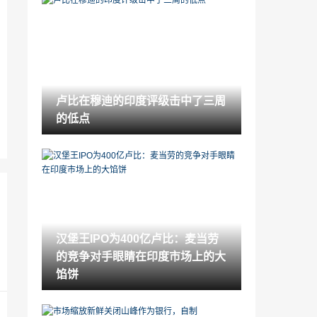
卢比在穆迪的印度评级击中了三周的低点
2021-11-18
ETF的印度聚焦的海上资金，ETFS提取了
1.4亿美元的戒指
2021-11-18
卢比在穆迪的印度评级击中了三周
油价高涨潜在的Brexit交易; opec的possibl
的低点
ecuts信号
2021-11-18
IRCTC股票现在只有一个月的IPO价格，
铁路PSU出现了Multibager
2021-11-18
钢铁部门可能面临铁矿石供应中的短期破
坏，232型地矿业到期：报告
汉堡王IPO为400亿卢比：麦当劳
2021-11-18
的竞争对手眼睛在印度市场上的大
政府评价洋葱，西红柿的价格情况;询问奶
馅饼
制奶制品在本季下方销售西红柿
2021-11-18
ICICI证券与据称违反股票货币灾难的SEBI