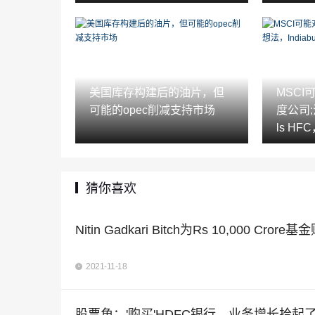
美国库存构建后的油片，但
MSC
可能的opec削减支持市场
度公司;
ls H
猜你喜欢
Nitin Gadkari Bitch为Rs 10,000 Cro
2021-11-18
股票角：'购买'HDFC银行，业务增长拾起