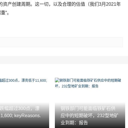
资产创建周期。这一切，以及合理的估值（我们3月2021年
重”。
ex跌幅超过300点，漂
钢铁部门可能面临铁矿石供
600; keyReasons.
应中的短期破坏，232型地矿
业到期：报告