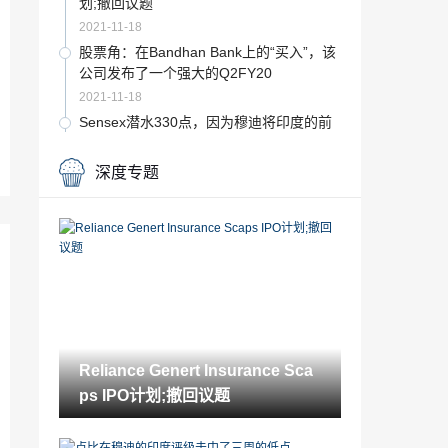
划;撤回议题
2021-11-18
股票角：在Bandhan Bank上的“买入”，该
公司发布了一个强大的Q2FY20
2021-11-18
Sensex潜水330点，因为穆迪将印度的前
景降低到“消极”
2021-11-18
深度专题
Nitin Gadkari Bitch为Rs 10,000 Crore基
金购买MSMES上市onbourses
2021-11-18
Sensex跌幅超过300点，漂亮低于11,600;
keyReasons.
2021-11-18
分析师角落/维持PVR上的“买入”，目标价
格Rs2,100
Reliance Genert Insurance Sca
2021-11-18
ps IPO计划;撤回议题
排灯节股：这2个自动Bluechips是不可投
注的
2021-11-18