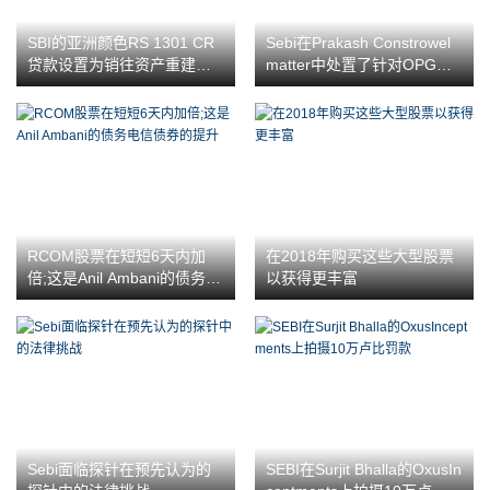
SBI的亚洲颜色RS 1301 CR
Sebi在Prakash Constrowel
贷款设置为销往资产重建群
matter中处置了针对OPG证
体
券的案例
RCOM股票在短短6天内加
在2018年购买这些大型股票
倍;这是Anil Ambani的债务电
以获得更丰富
信债券的提升
Sebi面临探针在预先认为的
SEBI在Surjit Bhalla的OxusIn