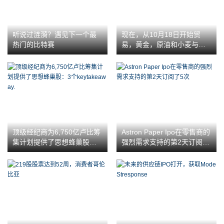
听说过涟漪？遇见下一个最
现在，从10月18日开始贸
热门的比特赛
易，黄金，原油和小麦与单
一Demat账户
顶级经纪商为6,750亿卢比筹
Astron Paper Ipo在零售商的
集计划提供了思想蜂巢股：3
强烈需求支持的第2天订阅了
个keytakeaway.
5次