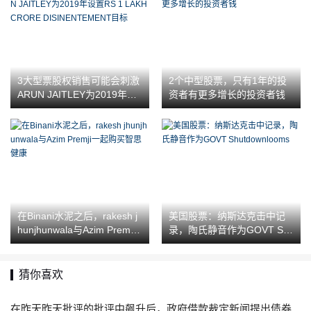
3大型票股权销售可能会刺激
2个中型股票，只有1年的投
ARUN JAITLEY为2019年设
资者有更多增长的投资者钱
置RS 1 LAKH CRORE DISIN
ENTEMENT目标
在Binani水泥之后，rakesh j
美国股票：纳斯达克击中记
hunjhunwala与Azim Premji
录，陶氏静音作为GOVT Sh
一起购买智思健康
utdownlooms
猜你喜欢
在昨天昨天批评的批评中飙升后，政府借款裁定新闻提出债券